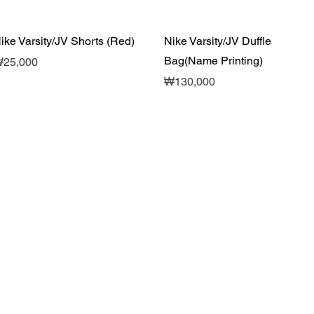
제품보기
제품보기
ike Varsity/JV Shorts (Red)
Nike Varsity/JV Duffle
Bag(Name Printing)
가격
25,000
가격
₩130,000