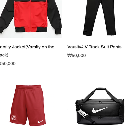
제품보기
제품보기
arsity Jacket(Varsity on the
Varsity/JV Track Suit Pants
ack)
가격
₩50,000
가격
50,000