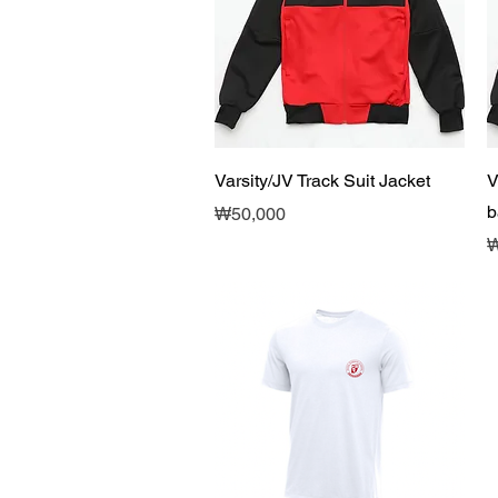
제품보기
Varsity/JV Track Suit Jacket
V
b
가격
₩50,000
₩